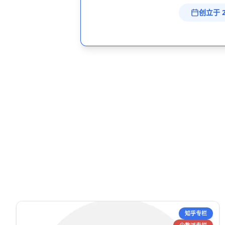
创立于 2
知乎专栏